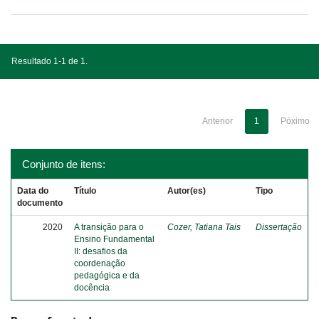
Resultado 1-1 de 1.
Anterior
1
Póximo
Conjunto de itens:
Data do
Título
Autor(es)
Tipo
documento
2020
A transição para o
Cozer, Tatiana Tais
Dissertação
Ensino Fundamental
II: desafios da
coordenação
pedagógica e da
docência