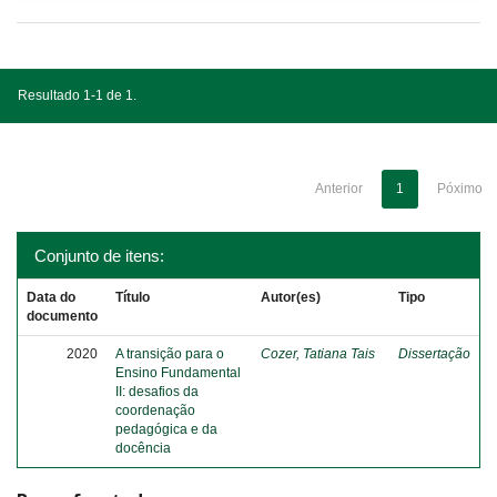
Resultado 1-1 de 1.
Anterior
1
Póximo
Conjunto de itens:
Data do
Título
Autor(es)
Tipo
documento
2020
A transição para o
Cozer, Tatiana Tais
Dissertação
Ensino Fundamental
II: desafios da
coordenação
pedagógica e da
docência