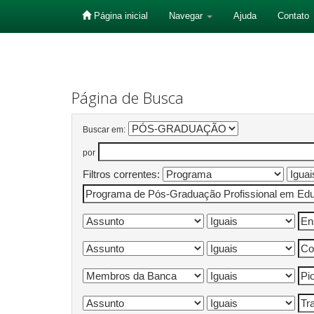
Página inicial
Navegar
Ajuda
Contato
Skip
navigation
Página de Busca
Buscar em:
por
Filtros correntes: