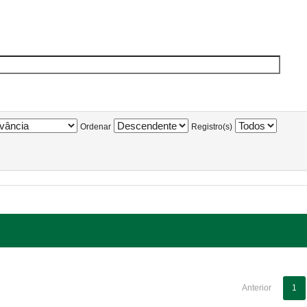
Ordenar
Registro(s)
Anterior
1