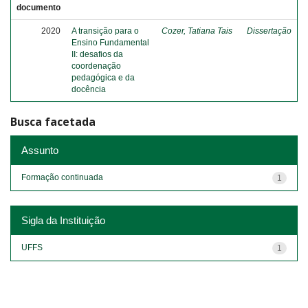
documento
2020
A transição para o
Cozer, Tatiana Tais
Dissertação
Ensino Fundamental
II: desafios da
coordenação
pedagógica e da
docência
Busca facetada
Assunto
Formação continuada
1
Sigla da Instituição
UFFS
1