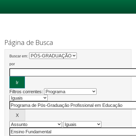
Skip
navigation
Página de Busca
Buscar em:
por
Filtros correntes: