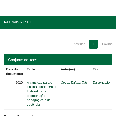
Resultado 1-1 de 1.
Anterior
1
Póximo
Conjunto de itens:
Data do
Título
Autor(es)
Tipo
documento
2020
A transição para o
Cozer, Tatiana Tais
Dissertação
Ensino Fundamental
II: desafios da
coordenação
pedagógica e da
docência