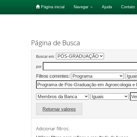
Página inicial
Navegar
Ajuda
Contato
Skip
navigation
Página de Busca
Buscar em:
por
Filtros correntes:
Retornar valores
Adicionar filtros: