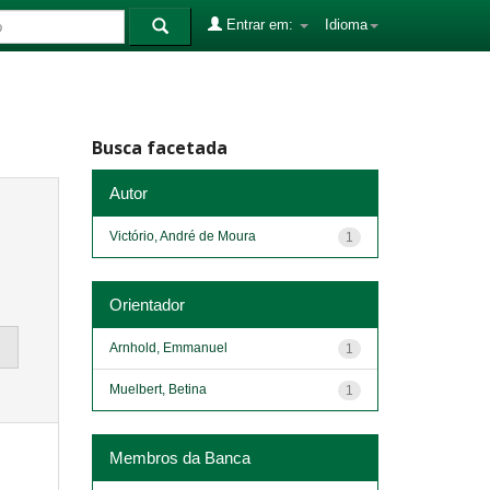
Entrar em:
Idioma
Busca facetada
Autor
Victório, André de Moura
1
Orientador
Arnhold, Emmanuel
1
Muelbert, Betina
1
Membros da Banca