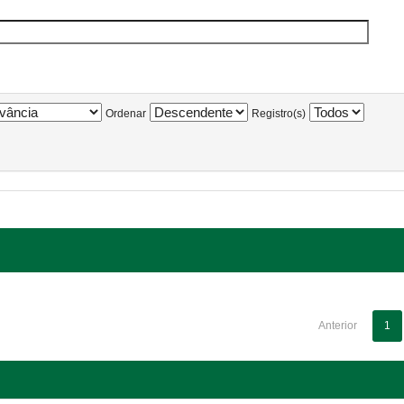
Ordenar
Registro(s)
Anterior
1