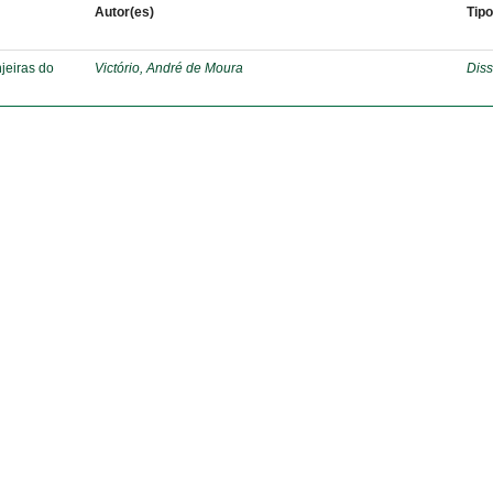
Autor(es)
Tip
jeiras do
Victório, André de Moura
Diss