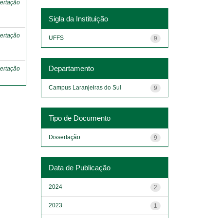
ertação
Sigla da Instituição
ertação
UFFS
9
Departamento
ertação
Campus Laranjeiras do Sul
9
Tipo de Documento
Dissertação
9
Data de Publicação
2024
2
2023
1