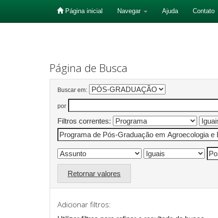
Página inicial
Navegar
Ajuda
Contato
Skip
navigation
Página de Busca
Buscar em:
por
Filtros correntes:
Retornar valores
Adicionar filtros: