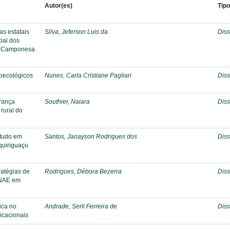
Autor(es)
Tip
as estatais
Silva, Jeferson Luis da
Diss
ial dos
ão Camponesa
roecológicos
Nunes, Carla Cristiane Pagliari
Diss
urança
Southier, Naiara
Diss
 rural do
estudo em
Santos, Janayson Rodrigues dos
Diss
quiriguaçu
ratégias de
Rodrigues, Débora Bezerra
Diss
PNAE em
ica no
Andrade, Serli Ferreira de
Diss
icacionais