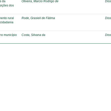
s da
Oliveira, Marcio Rodrigo de
Diss
isições dos
ento rural
Rode, Grasieli de Fátima
Diss
a cidadania
 no município
Costa, Silvana da
Diss