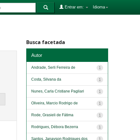
Entrar em:
Idioma
Busca facetada
Autor
Andrade, Serli Ferreira de
1
Costa, Silvana da
1
Nunes, Carla Cristiane Pagliari
1
Oliveira, Marcio Rodrigo de
1
Rode, Grasieli de Fátima
1
Rodrigues, Débora Bezerra
1
Santos, Janayson Rodrigues dos
1