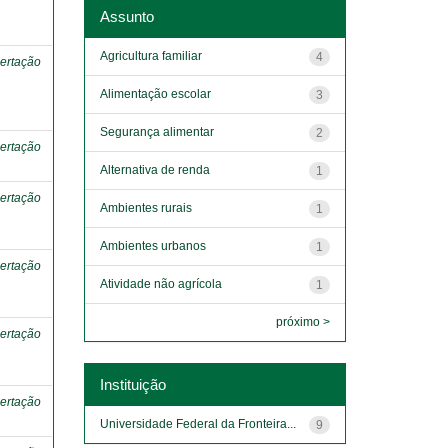
o
Assunto
Agricultura familiar
4
ertação
Alimentação escolar
3
Segurança alimentar
2
ertação
Alternativa de renda
1
ertação
Ambientes rurais
1
Ambientes urbanos
1
ertação
Atividade não agrícola
1
próximo >
ertação
Instituição
ertação
Universidade Federal da Fronteira...
9