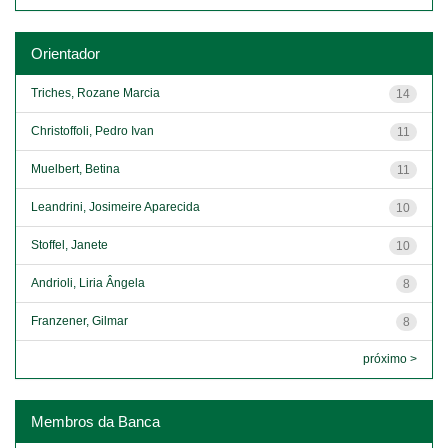
Orientador
Triches, Rozane Marcia
14
Christoffoli, Pedro Ivan
11
Muelbert, Betina
11
Leandrini, Josimeire Aparecida
10
Stoffel, Janete
10
Andrioli, Liria Ângela
8
Franzener, Gilmar
8
próximo >
Membros da Banca