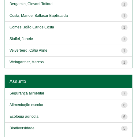
Bergamin, Giovani Taffarel
1
Costa, Manoel Baltasar Baptista da
1
Gomes, João Carlos Costa
1
Stoffel, Janete
1
Veiverberg, Cátia Aline
1
Weingartner, Marcos
1
Assunto
Segurança alimentar
7
Alimentação escolar
6
Ecologia agrícola
6
Biodiversidade
5