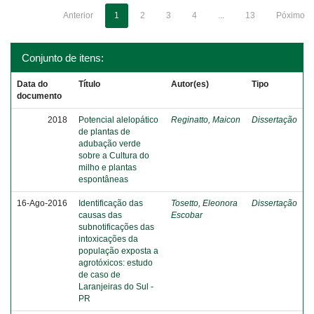
Anterior
1
2
3
4
...
13
Póximo
Conjunto de itens:
Data do
Título
Autor(es)
Tipo
documento
2018
Potencial alelopático
Reginatto, Maicon
Dissertação
de plantas de
adubação verde
sobre a Cultura do
milho e plantas
espontâneas
16-Ago-2016
Identificação das
Tosetto, Eleonora
Dissertação
causas das
Escobar
subnotificações das
intoxicações da
população exposta a
agrotóxicos: estudo
de caso de
Laranjeiras do Sul -
PR