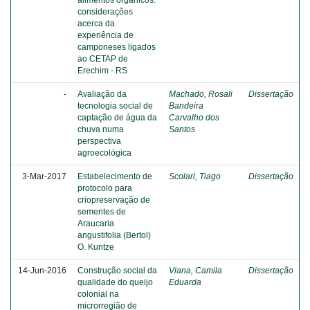
alimentos orgânicos:
considerações
acerca da
experiência de
camponeses ligados
ao CETAP de
Erechim - RS
-
Avaliação da
Machado, Rosali
Dissertação
tecnologia social de
Bandeira
captação de água da
Carvalho dos
chuva numa
Santos
perspectiva
agroecológica
3-Mar-2017
Estabelecimento de
Scolari, Tiago
Dissertação
protocolo para
criopreservação de
sementes de
Araucaria
angustifolia (Bertol)
O. Kuntze
14-Jun-2016
Construção social da
Viana, Camila
Dissertação
qualidade do queijo
Eduarda
colonial na
microrregião de