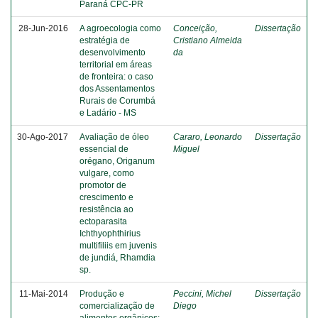
Paraná CPC-PR
28-Jun-2016
A agroecologia como
Conceição,
Dissertação
estratégia de
Cristiano Almeida
desenvolvimento
da
territorial em áreas
de fronteira: o caso
dos Assentamentos
Rurais de Corumbá
e Ladário - MS
30-Ago-2017
Avaliação de óleo
Cararo, Leonardo
Dissertação
essencial de
Miguel
orégano, Origanum
vulgare, como
promotor de
crescimento e
resistência ao
ectoparasita
Ichthyophthirius
multifiliis em juvenis
de jundiá, Rhamdia
sp.
11-Mai-2014
Produção e
Peccini, Michel
Dissertação
comercialização de
Diego