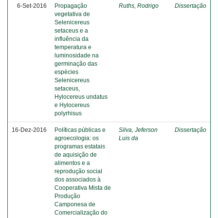
6-Set-2016
Propagação
Ruths, Rodrigo
Dissertação
vegetativa de
Selenicereus
setaceus e a
influência da
temperatura e
luminosidade na
germinação das
espécies
Selenicereus
setaceus,
Hylocereus undatus
e Hylocereus
polyrhisus
16-Dez-2016
Políticas públicas e
Silva, Jeferson
Dissertação
agroecologia: os
Luis da
programas estatais
de aquisição de
alimentos e a
reprodução social
dos associados à
Cooperativa Mista de
Produção
Camponesa de
Comercialização do