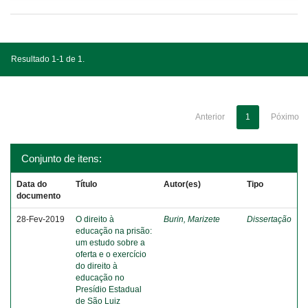
Resultado 1-1 de 1.
Anterior
1
Póximo
Conjunto de itens:
Data do
Título
Autor(es)
Tipo
documento
28-Fev-2019
O direito à
Burin, Marizete
Dissertação
educação na prisão:
um estudo sobre a
oferta e o exercício
do direito à
educação no
Presídio Estadual
de São Luiz