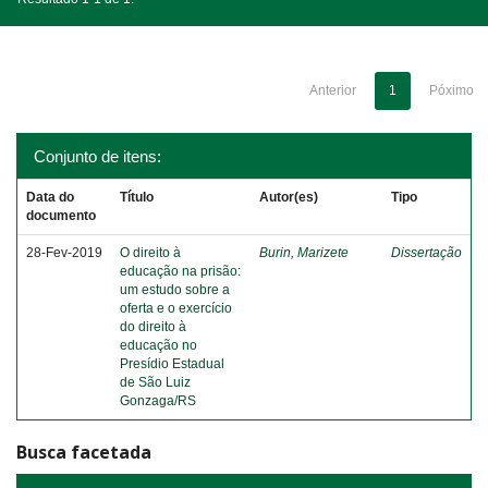
Anterior
1
Póximo
Conjunto de itens:
Data do
Título
Autor(es)
Tipo
documento
28-Fev-2019
O direito à
Burin, Marizete
Dissertação
educação na prisão:
um estudo sobre a
oferta e o exercício
do direito à
educação no
Presídio Estadual
de São Luiz
Gonzaga/RS
Busca facetada