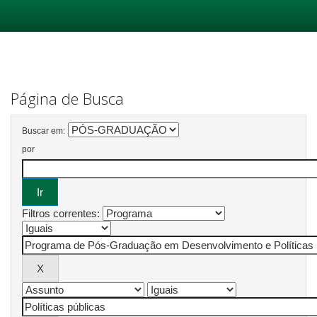
Skip
navigation
Página de Busca
Buscar em:
por
Filtros correntes: