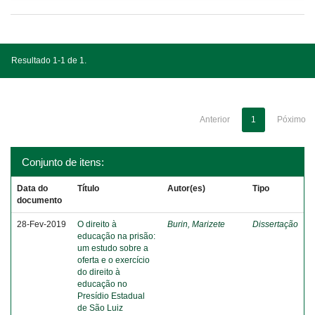
Resultado 1-1 de 1.
Anterior
1
Póximo
Conjunto de itens:
Data do
Título
Autor(es)
Tipo
documento
28-Fev-2019
O direito à
Burin, Marizete
Dissertação
educação na prisão:
um estudo sobre a
oferta e o exercício
do direito à
educação no
Presídio Estadual
de São Luiz