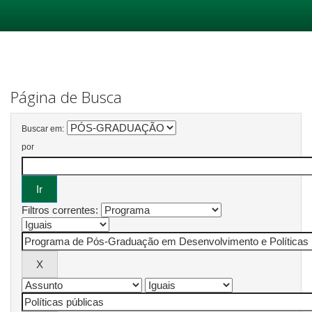
Skip
navigation
Página de Busca
Buscar em:
por
Filtros correntes: