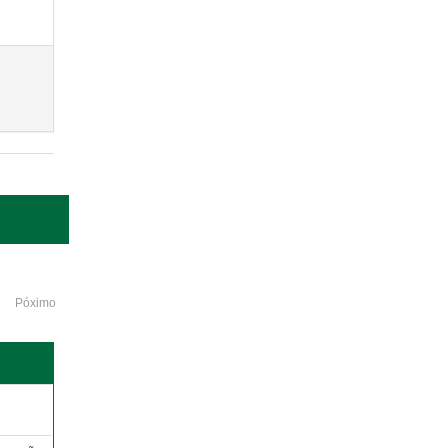
Póximo
o