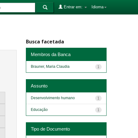
Entrar em:
Idioma
Busca facetada
Membros da Banca
Brauner, Maria Claudia
1
Assunto
Desenvolvimento humano
1
Educação
1
Tipo de Documento