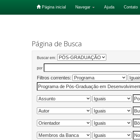
Página inicial
Navegar
Ajuda
Contato
Skip
navigation
Página de Busca
Buscar em:
por
Filtros correntes: