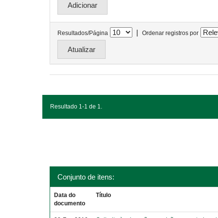
|
Resultados/Página
Ordenar registros por
Resultado 1-1 de 1.
Conjunto de itens:
Data do
Título
documento