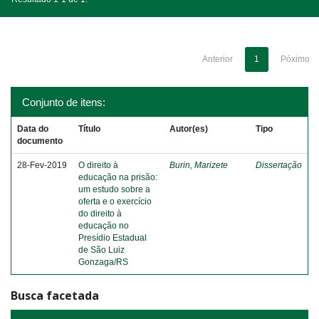
Anterior
1
Póximo
Conjunto de itens:
Data do
Título
Autor(es)
Tipo
documento
28-Fev-2019
O direito à
Burin, Marizete
Dissertação
educação na prisão:
um estudo sobre a
oferta e o exercício
do direito à
educação no
Presídio Estadual
de São Luiz
Gonzaga/RS
Busca facetada