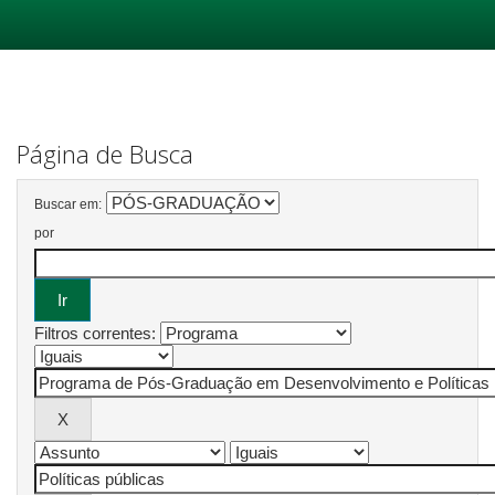
Skip
navigation
Página de Busca
Buscar em:
por
Filtros correntes: