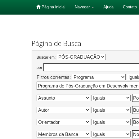
Página inicial
Navegar
Ajuda
Contato
Skip
navigation
Página de Busca
Buscar em:
por
Filtros correntes: