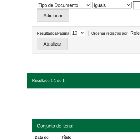
|
Resultados/Página
Ordenar registros por
Resultado 1-1 de 1.
Conjunto de itens:
Data do
Título