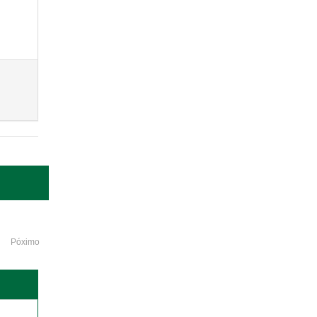
Póximo
o