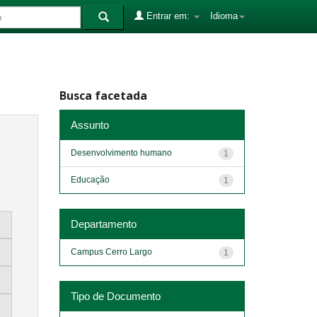
Entrar em:
Idioma
Busca facetada
Assunto
Desenvolvimento humano
1
Educação
1
Departamento
Campus Cerro Largo
1
Tipo de Documento