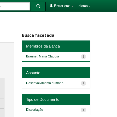
Entrar em:
Idioma
Busca facetada
Membros da Banca
Brauner, Maria Claudia
1
Assunto
Desenvolvimento humano
1
Tipo de Documento
Dissertação
1