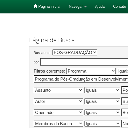
Página inicial
Navegar
Ajuda
Contato
Skip
navigation
Página de Busca
Buscar em:
por
Filtros correntes: