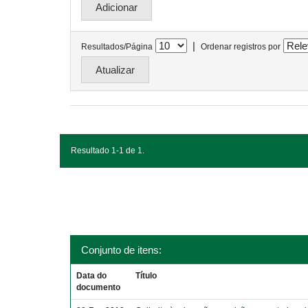
|
Resultados/Página
Ordenar registros por
Resultado 1-1 de 1.
Conjunto de itens:
Data do
Título
documento