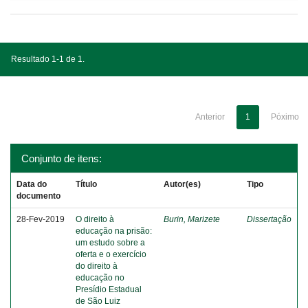
Resultado 1-1 de 1.
Anterior
1
Póximo
Conjunto de itens:
Data do
Título
Autor(es)
Tipo
documento
28-Fev-2019
O direito à
Burin, Marizete
Dissertação
educação na prisão:
um estudo sobre a
oferta e o exercício
do direito à
educação no
Presídio Estadual
de São Luiz