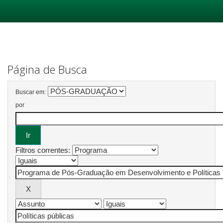
Skip
navigation
Página de Busca
Buscar em:
por
Filtros correntes: