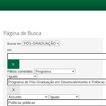
Skip
navigation
Página de Busca
Buscar em:
por
Filtros correntes: