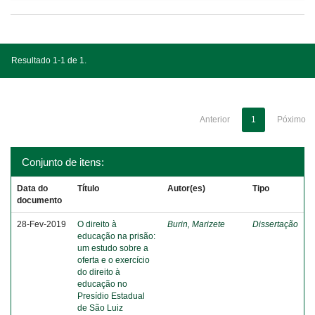
Resultado 1-1 de 1.
Anterior
1
Póximo
Conjunto de itens:
Data do
Título
Autor(es)
Tipo
documento
28-Fev-2019
O direito à
Burin, Marizete
Dissertação
educação na prisão:
um estudo sobre a
oferta e o exercício
do direito à
educação no
Presídio Estadual
de São Luiz