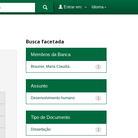
Entrar em:
Idioma
Busca facetada
Membros da Banca
Brauner, Maria Claudia
1
Assunto
Desenvolvimento humano
1
Tipo de Documento
Dissertação
1