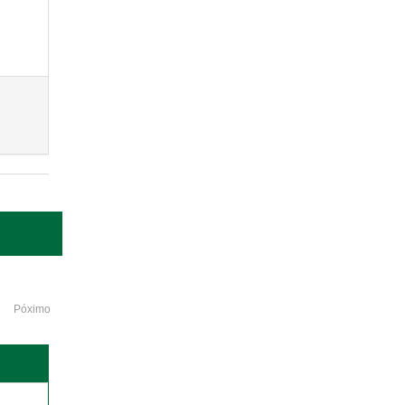
Póximo
o