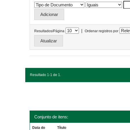
|
Resultados/Página
Ordenar registros por
Resultado 1-1 de 1.
Conjunto de itens:
Data do
Título