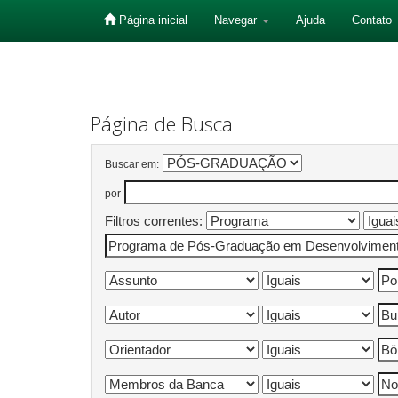
Página inicial
Navegar
Ajuda
Contato
Skip
navigation
Página de Busca
Buscar em:
por
Filtros correntes: