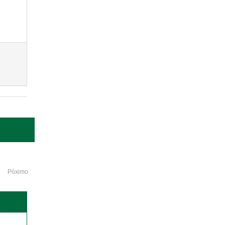
Póximo
o