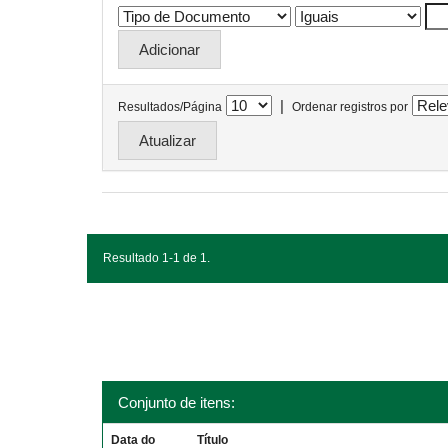
|
Resultados/Página
Ordenar registros por
Resultado 1-1 de 1.
Conjunto de itens:
Data do
Título