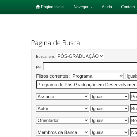
Página inicial
Navegar
Ajuda
Contato
Skip
navigation
Página de Busca
Buscar em:
por
Filtros correntes: