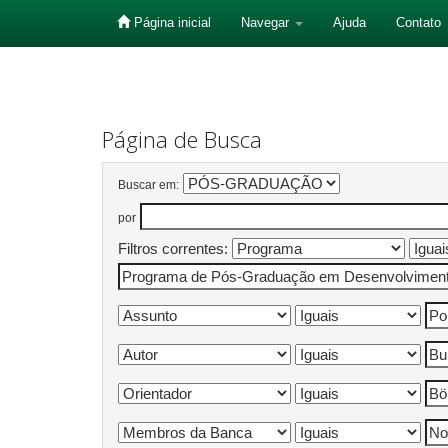
Página inicial
Navegar
Ajuda
Contato
Skip
navigation
Página de Busca
Buscar em:
por
Filtros correntes: