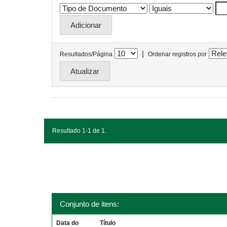
|
Resultados/Página
Ordenar registros por
Resultado 1-1 de 1.
Conjunto de itens:
Data do
Título