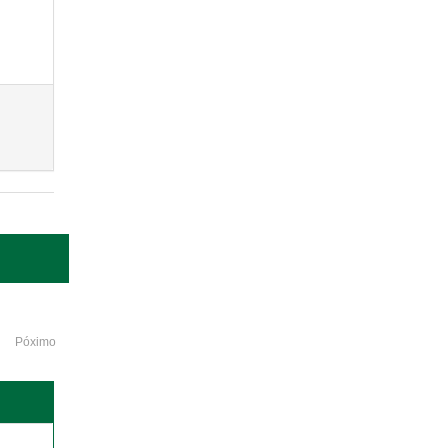
Póximo
o