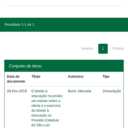
Resultado 1-1 de 1.
Anterior
1
Póximo
Conjunto de itens:
Data do
Título
Autor(es)
Tipo
documento
28-Fev-2019
O direito à
Burin, Marizete
Dissertação
educação na prisão:
um estudo sobre a
oferta e o exercício
do direito à
educação no
Presídio Estadual
de São Luiz