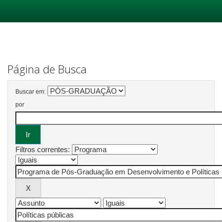
Skip
navigation
Página de Busca
Buscar em:
por
Filtros correntes: