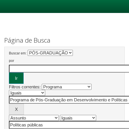
Skip
navigation
Página de Busca
Buscar em:
por
Filtros correntes: