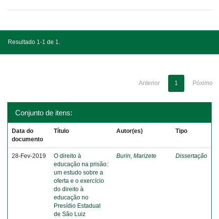
Resultado 1-1 de 1.
Anterior
1
Póximo
Conjunto de itens:
Data do
Título
Autor(es)
Tipo
documento
28-Fev-2019
O direito à
Burin, Marizete
Dissertação
educação na prisão:
um estudo sobre a
oferta e o exercício
do direito à
educação no
Presídio Estadual
de São Luiz