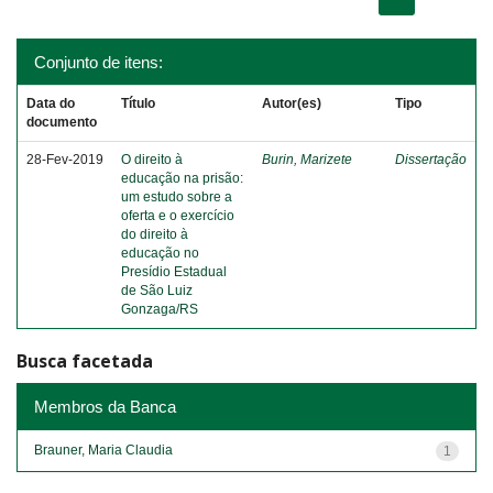
Conjunto de itens:
Data do
Título
Autor(es)
Tipo
documento
28-Fev-2019
O direito à
Burin, Marizete
Dissertação
educação na prisão:
um estudo sobre a
oferta e o exercício
do direito à
educação no
Presídio Estadual
de São Luiz
Gonzaga/RS
Busca facetada
Membros da Banca
Brauner, Maria Claudia
1