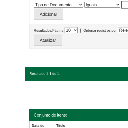
|
Resultados/Página
Ordenar registros por
Resultado 1-1 de 1.
Conjunto de itens:
Data do
Título