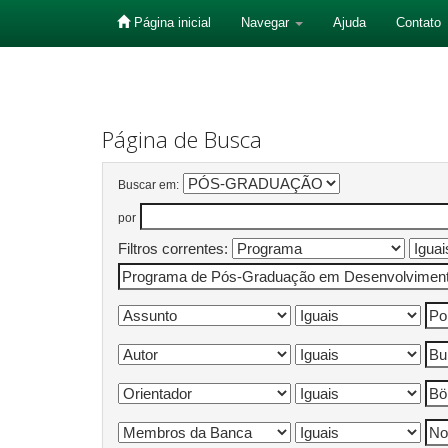
Página inicial
Navegar
Ajuda
Contato
Skip
navigation
Página de Busca
Buscar em:
por
Filtros correntes: