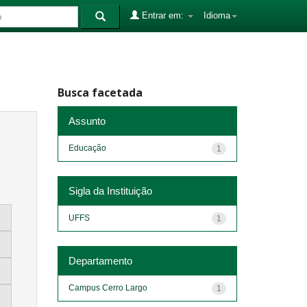
Entrar em:
Idioma
Busca facetada
Assunto
Educação
1
Sigla da Instituição
UFFS
1
Departamento
Campus Cerro Largo
1