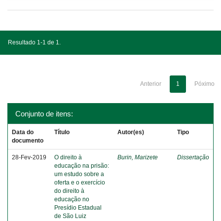
Resultado 1-1 de 1.
Anterior
1
Póximo
Conjunto de itens:
Data do
Título
Autor(es)
Tipo
documento
28-Fev-2019
O direito à
Burin, Marizete
Dissertação
educação na prisão:
um estudo sobre a
oferta e o exercício
do direito à
educação no
Presídio Estadual
de São Luiz