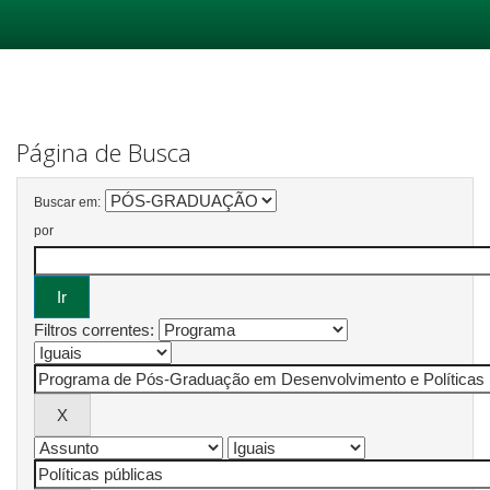
Skip
navigation
Página de Busca
Buscar em:
por
Filtros correntes: