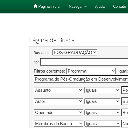
Página inicial
Navegar
Ajuda
Contato
Skip
navigation
Página de Busca
Buscar em:
por
Filtros correntes: