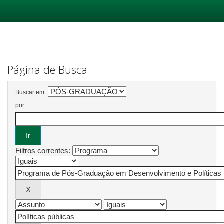
Skip
navigation
Página de Busca
Buscar em:
por
Filtros correntes: