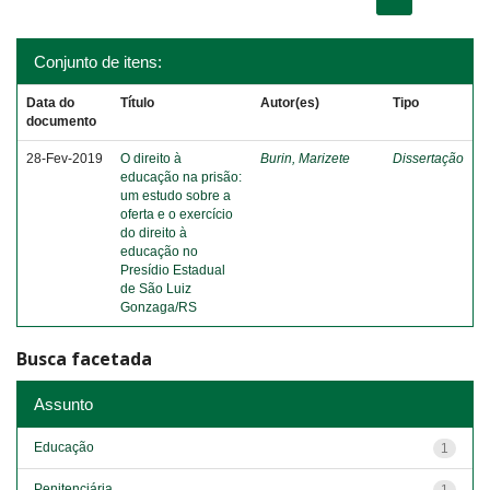
Conjunto de itens:
Data do
Título
Autor(es)
Tipo
documento
28-Fev-2019
O direito à
Burin, Marizete
Dissertação
educação na prisão:
um estudo sobre a
oferta e o exercício
do direito à
educação no
Presídio Estadual
de São Luiz
Gonzaga/RS
Busca facetada
Assunto
Educação
1
Penitenciária
1