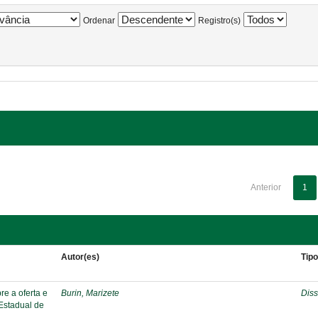
Ordenar
Registro(s)
Anterior
1
Autor(es)
Tip
re a oferta e
Burin, Marizete
Diss
 Estadual de