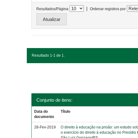
|
Resultados/Página
Ordenar registros por
Resultado 1-1 de 1.
Conjunto de itens:
Data do
Título
documento
28-Fev-2019
O direito à educação na prisão: um estudo sob
o exercício do direito à educação no Presídio
São Luiz Gonzaga/RS