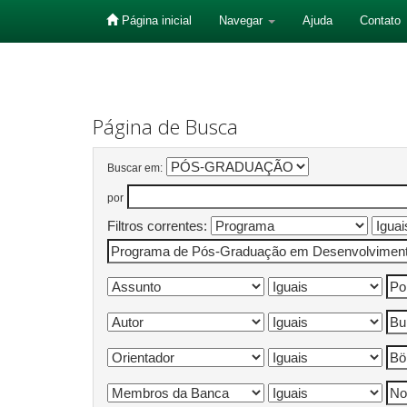
Página inicial
Navegar
Ajuda
Contato
Skip
navigation
Página de Busca
Buscar em:
por
Filtros correntes: