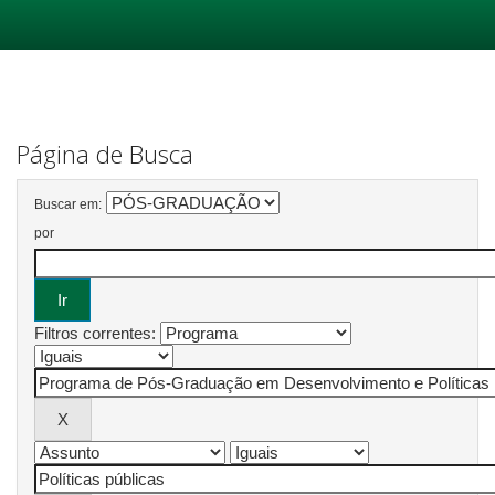
Skip
navigation
Página de Busca
Buscar em:
por
Filtros correntes: