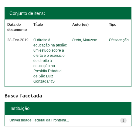
Conjunto de itens:
Data do
Título
Autor(es)
Tipo
documento
28-Fev-2019
O direito à
Burin, Marizete
Dissertação
educação na prisão:
um estudo sobre a
oferta e o exercício
do direito à
educação no
Presídio Estadual
de São Luiz
Gonzaga/RS
Busca facetada
Instituição
Universidade Federal da Fronteira...
1