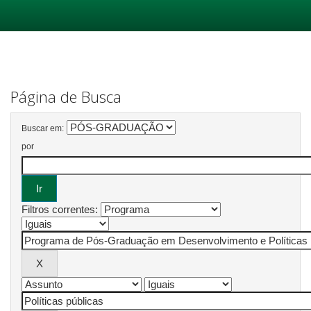
Skip
navigation
Página de Busca
Buscar em:
por
Filtros correntes: