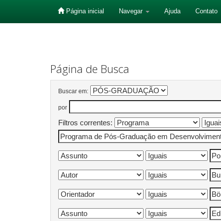
Página inicial
Navegar
Ajuda
Contato
Skip
navigation
Página de Busca
Buscar em:
por
Filtros correntes: