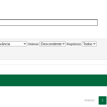
Ordenar
Registro(s)
Anterior
1