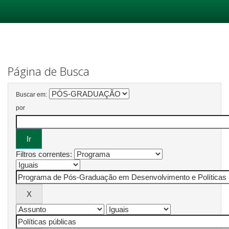
Skip
navigation
Página de Busca
Buscar em:
por
Filtros correntes: