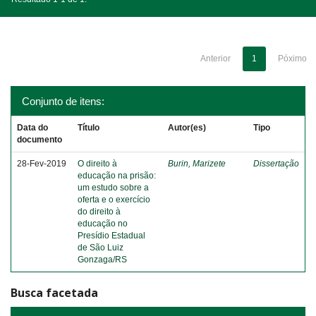
Anterior
1
Póximo
Conjunto de itens:
Data do
Título
Autor(es)
Tipo
documento
28-Fev-2019
O direito à
Burin, Marizete
Dissertação
educação na prisão:
um estudo sobre a
oferta e o exercício
do direito à
educação no
Presídio Estadual
de São Luiz
Gonzaga/RS
Busca facetada