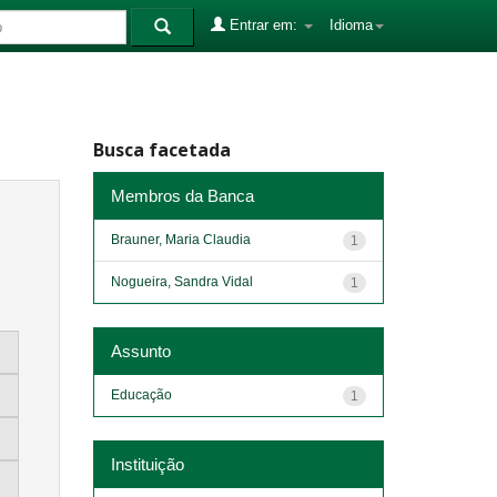
Entrar em:
Idioma
Busca facetada
Membros da Banca
Brauner, Maria Claudia
1
Nogueira, Sandra Vidal
1
Assunto
Educação
1
Instituição