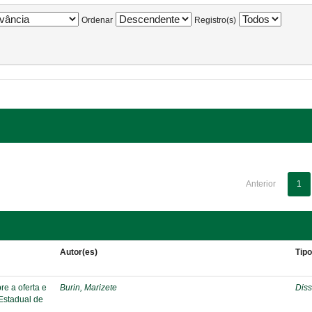
Ordenar
Registro(s)
Anterior
1
Autor(es)
Tip
re a oferta e
Burin, Marizete
Diss
 Estadual de