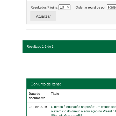
|
Resultados/Página
Ordenar registros por
Resultado 1-1 de 1.
Conjunto de itens:
Data do
Título
documento
28-Fev-2019
O direito à educação na prisão: um estudo sob
o exercício do direito à educação no Presídio
São Luiz Gonzaga/RS