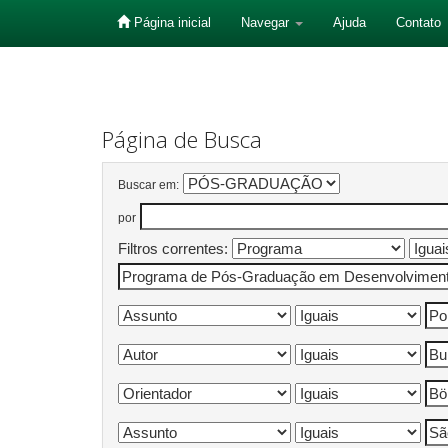
Página inicial
Navegar
Ajuda
Contato
Skip
navigation
Página de Busca
Buscar em:
por
Filtros correntes: