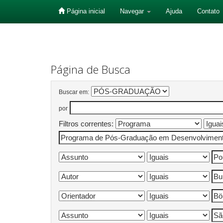
Página inicial
Navegar
Ajuda
Contato
Skip
navigation
Página de Busca
Buscar em:
por
Filtros correntes: