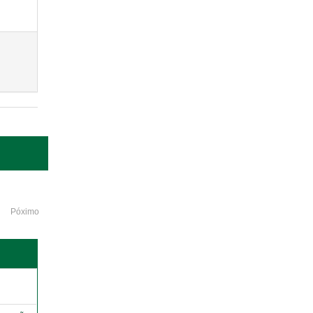
Póximo
o