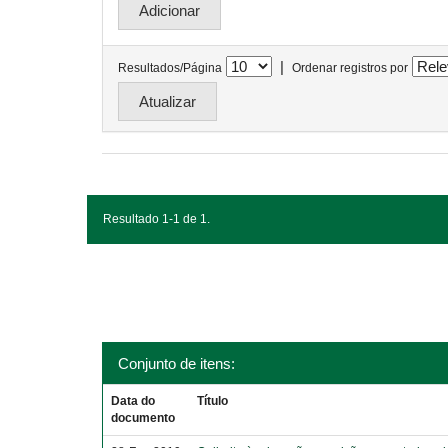
|
Resultados/Página
Ordenar registros por
Resultado 1-1 de 1.
Conjunto de itens:
Data do
Título
documento