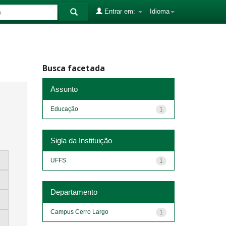
Entrar em:
Idioma
Busca facetada
Assunto
Educação
1
Sigla da Instituição
UFFS
1
Departamento
Campus Cerro Largo
1