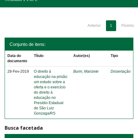
Anterior
1
Póximo
Conjunto de itens:
Data do
Título
Autor(es)
Tipo
documento
28-Fev-2019
O direito à
Burin, Marizete
Dissertação
educação na prisão:
um estudo sobre a
oferta e o exercício
do direito à
educação no
Presídio Estadual
de São Luiz
Gonzaga/RS
Busca facetada