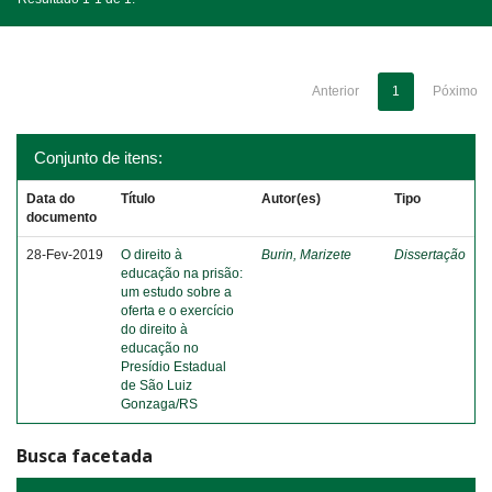
Anterior
1
Póximo
Conjunto de itens:
Data do
Título
Autor(es)
Tipo
documento
28-Fev-2019
O direito à
Burin, Marizete
Dissertação
educação na prisão:
um estudo sobre a
oferta e o exercício
do direito à
educação no
Presídio Estadual
de São Luiz
Gonzaga/RS
Busca facetada