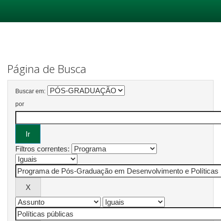
Skip
navigation
Página de Busca
Buscar em:
por
Filtros correntes: