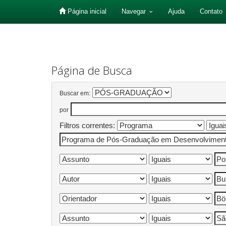
Página inicial
Navegar
Ajuda
Contato
Skip
navigation
Página de Busca
Buscar em:
por
Filtros correntes: