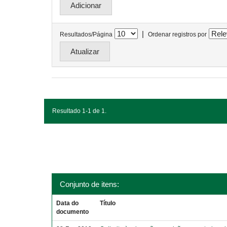
|
Resultados/Página
Ordenar registros por
Resultado 1-1 de 1.
Conjunto de itens:
Data do
Título
documento