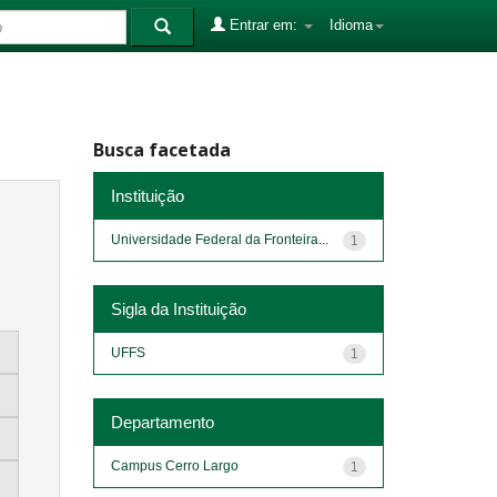
Entrar em:
Idioma
Busca facetada
Instituição
Universidade Federal da Fronteira...
1
Sigla da Instituição
UFFS
1
Departamento
Campus Cerro Largo
1