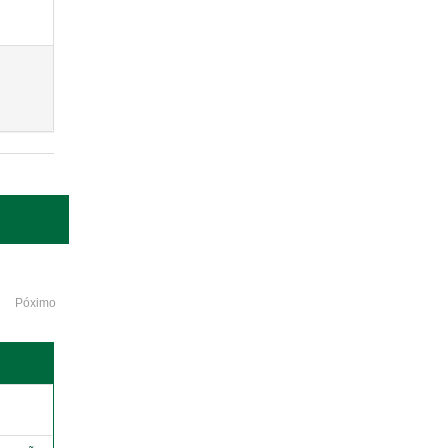
Póximo
o