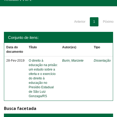
Anterior
1
Póximo
Conjunto de itens:
Data do
Título
Autor(es)
Tipo
documento
28-Fev-2019
O direito à
Burin, Marizete
Dissertação
educação na prisão:
um estudo sobre a
oferta e o exercício
do direito à
educação no
Presídio Estadual
de São Luiz
Gonzaga/RS
Busca facetada