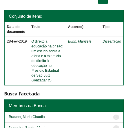
Conjunto de itens:
Data do
Título
Autor(es)
Tipo
documento
28-Fev-2019
O direito à
Burin, Marizete
Dissertação
educação na prisão:
um estudo sobre a
oferta e o exercício
do direito à
educação no
Presídio Estadual
de São Luiz
Gonzaga/RS
Busca facetada
Membros da Banca
Brauner, Maria Claudia
1
Nogueira, Sandra Vidal
1