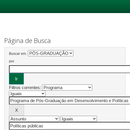
Skip
navigation
Página de Busca
Buscar em:
por
Filtros correntes: