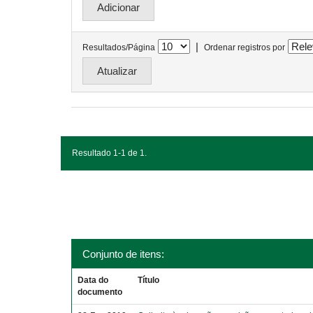
|
Resultados/Página
Ordenar registros por
Resultado 1-1 de 1.
Conjunto de itens:
Data do
Título
documento