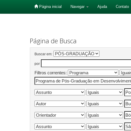
Página inicial
Navegar
Ajuda
Contato
Skip
navigation
Página de Busca
Buscar em:
por
Filtros correntes: