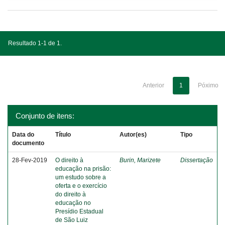
Resultado 1-1 de 1.
Anterior
1
Póximo
Conjunto de itens:
Data do
Título
Autor(es)
Tipo
documento
28-Fev-2019
O direito à
Burin, Marizete
Dissertação
educação na prisão:
um estudo sobre a
oferta e o exercício
do direito à
educação no
Presídio Estadual
de São Luiz