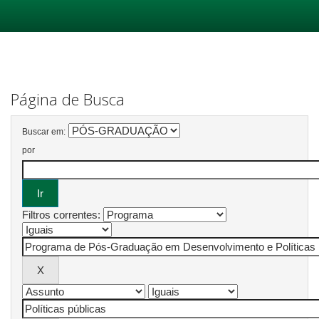
Skip
navigation
Página de Busca
Buscar em:
por
Filtros correntes: