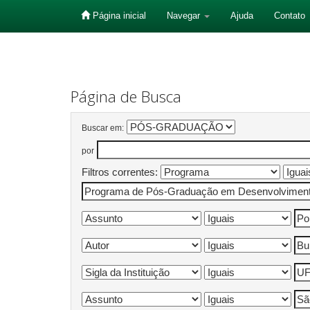
Página inicial
Navegar
Ajuda
Contato
Skip
navigation
Página de Busca
Buscar em:
por
Filtros correntes: