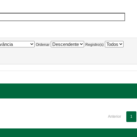
Ordenar
Registro(s)
Anterior
1