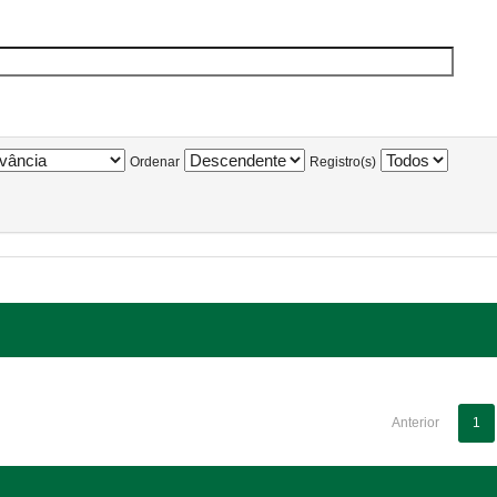
Ordenar
Registro(s)
Anterior
1