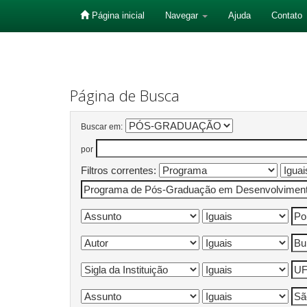
Página inicial
Navegar
Ajuda
Contato
Skip
navigation
Página de Busca
Buscar em:
por
Filtros correntes: