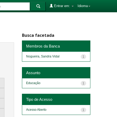
Entrar em:
Idioma
Busca facetada
Membros da Banca
Nogueira, Sandra Vidal
1
Assunto
Educação
1
Tipo de Acesso
Acesso Aberto
1