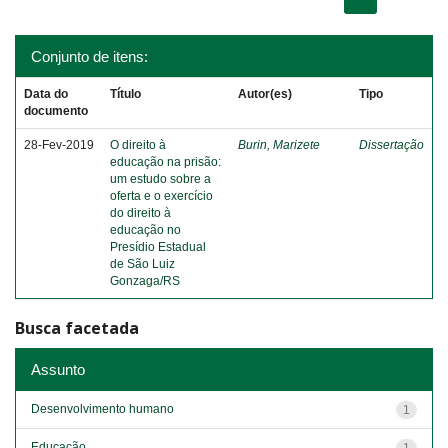
Conjunto de itens:
Data do
Título
Autor(es)
Tipo
documento
28-Fev-2019
O direito à
Burin, Marizete
Dissertação
educação na prisão:
um estudo sobre a
oferta e o exercício
do direito à
educação no
Presídio Estadual
de São Luiz
Gonzaga/RS
Busca facetada
Assunto
Desenvolvimento humano
1
Educação
1