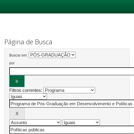
Skip
navigation
Página de Busca
Buscar em:
por
Filtros correntes: