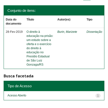
Conjunto de itens:
Data do
Título
Autor(es)
Tipo
documento
28-Fev-2019
O direito à
Burin, Marizete
Dissertação
educação na prisão:
um estudo sobre a
oferta e o exercício
do direito à
educação no
Presídio Estadual
de São Luiz
Gonzaga/RS
Busca facetada
Tipo de Acesso
Acesso Aberto
1