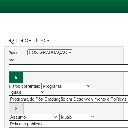
Skip
navigation
Página de Busca
Buscar em:
por
Filtros correntes: