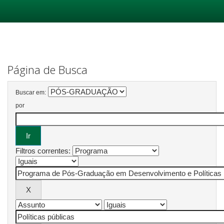
Skip
navigation
Página de Busca
Buscar em:
por
Filtros correntes: