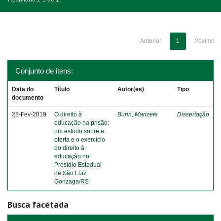
Anterior
1
Póximo
Conjunto de itens:
Data do
Título
Autor(es)
Tipo
documento
28-Fev-2019
O direito à
Burin, Marizete
Dissertação
educação na prisão:
um estudo sobre a
oferta e o exercício
do direito à
educação no
Presídio Estadual
de São Luiz
Gonzaga/RS
Busca facetada