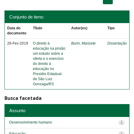
Conjunto de itens:
Data do
Título
Autor(es)
Tipo
documento
28-Fev-2019
O direito à
Burin, Marizete
Dissertação
educação na prisão:
um estudo sobre a
oferta e o exercício
do direito à
educação no
Presídio Estadual
de São Luiz
Gonzaga/RS
Busca facetada
Assunto
Desenvolvimento humano
1
Educação
1