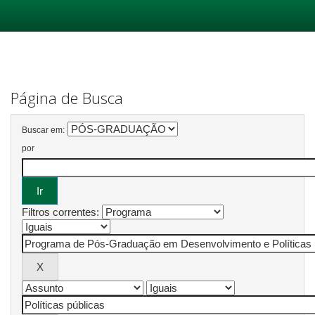
Skip
navigation
Página de Busca
Buscar em:
por
Filtros correntes: