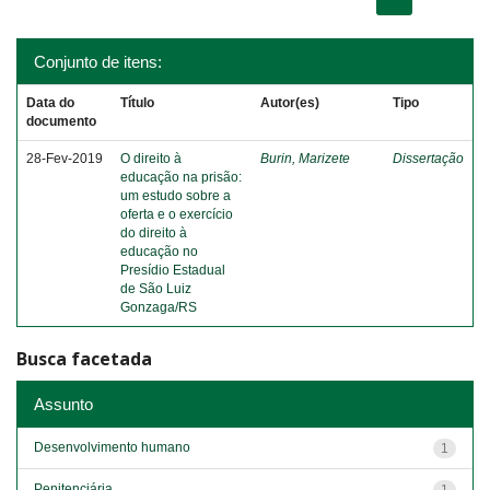
Conjunto de itens:
Data do
Título
Autor(es)
Tipo
documento
28-Fev-2019
O direito à
Burin, Marizete
Dissertação
educação na prisão:
um estudo sobre a
oferta e o exercício
do direito à
educação no
Presídio Estadual
de São Luiz
Gonzaga/RS
Busca facetada
Assunto
Desenvolvimento humano
1
Penitenciária
1