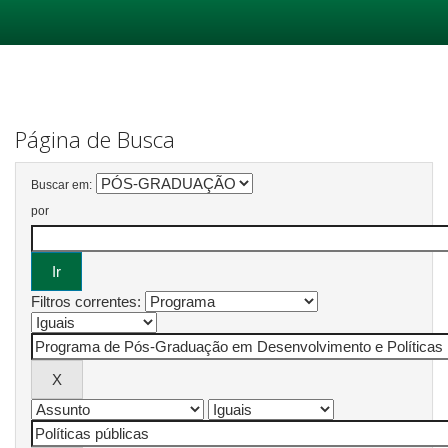
Skip
navigation
Página de Busca
Buscar em:
por
Filtros correntes: